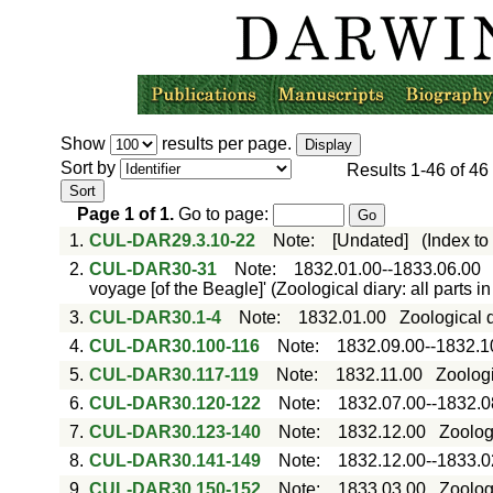
Show
results per page.
Sort by
Results
1-46
of
46
Page
1
of
1
.
Go to page:
1.
CUL-DAR29.3.10-22
Note
:
[Undated]
(Index to
2.
CUL-DAR30-31
Note
:
1832.01.00--1833.06.00
voyage [of the Beagle]' (Zoological diary: all parts 
3.
CUL-DAR30.1-4
Note
:
1832.01.00
Zoological d
4.
CUL-DAR30.100-116
Note
:
1832.09.00--1832.1
5.
CUL-DAR30.117-119
Note
:
1832.11.00
Zoologi
6.
CUL-DAR30.120-122
Note
:
1832.07.00--1832.0
7.
CUL-DAR30.123-140
Note
:
1832.12.00
Zoolog
8.
CUL-DAR30.141-149
Note
:
1832.12.00--1833.0
9.
CUL-DAR30.150-152
Note
:
1833.03.00
Zoologi