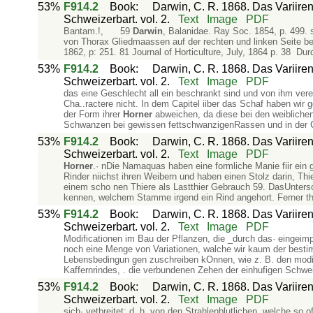
53%
F914.2
Book
:
Darwin, C. R. 1868. Das Variiren
Schweizerbart. vol. 2.
Text
Image
PDF
Bantam.!, 59
Darwin
, Balanidae. Ray Soc. 1854, p. 499. 
von Thorax­ Gliedmaassen auf der rechten und linken Seite b
1862, p: 251. 81 Journal of Horticulture, July, 1864 p. 38 D
53%
F914.2
Book
:
Darwin, C. R. 1868. Das Variiren
Schweizerbart. vol. 2.
Text
Image
PDF
das eine Geschlecht all ein beschrankt sind und von ihm vere
Cha..ractere nicht. In dem Capitel iiber das Schaf haben w
der Form ihrer
Horner
abweichen, da diese bei den weiblichen
Schwanzen bei gewissen fettschwanzigenRassen und in der 
53%
F914.2
Book
:
Darwin, C. R. 1868. Das Variiren
Schweizerbart. vol. 2.
Text
Image
PDF
Horner
.· nDie Namaquas haben eine formliche Manie fiir ein gl
Rinder niichst ihren Weibern und haben einen Stolz darin, Thi
einem scho­ nen Thiere als Lastthier Gebrauch 59. DasUnters
kennen, welchem Stamme irgend ein Rind angehort. Ferner the
53%
F914.2
Book
:
Darwin, C. R. 1868. Das Variiren
Schweizerbart. vol. 2.
Text
Image
PDF
Modificationen im Bau der Pflanzen, die _durch das· eingeimp
noch eine Menge von Variationen, walche wir kaum der bestimm
Lebensbedingun­ gen zuschreiben kOnnen, wie z. B. den modif
Kaffernrindes, . die verbundenen Zehen der einhufigen Schwe
53%
F914.2
Book
:
Darwin, C. R. 1868. Das Variiren
Schweizerbart. vol. 2.
Text
Image
PDF
sich· vetbreitet; d. h. von den Strahlenblutlichen, welche so 