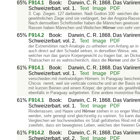
65%
F914.1
Book
:
Darwin, C. R. 1868. Das Variiren
Schweizerbart. vol. 1.
Text
Image
PDF
3. Cap. Ziegen. 127 darbieten. Nadi Godron 100 weichen die
gewöhnlichen Ziege sind sie verlängert, bei der Angora-Rasse
Nach demselben Schriftsteller haben die Männchen gewisser R
Rassen haben Männchen und Weibchen
Hörner
von sehr ver
65%
F914.2
Book
:
Darwin, C. R. 1868. Das Variiren
Schweizerbart. vol. 2.
Text
Image
PDF
der Extremitiiten nach Analogie zu urtheilen von Anfang an in
auch direct auf den Schadel wirken, in derselben Weise, wie
welcher nun das ganze Korpergewicht zu tragen bat, an Dicke
Thatsachen ist es wahrscheinlich, dass die
Horner
und der S
61%
F914.1
Book
:
Darwin, C. R. 1868. Das Variiren
Schweizerbart. vol. 1.
Text
Image
PDF
verschieden mit merkwürdigen Hörnern. In Paraguay beschrei
Chicos nennt, weil sie verticale conische und an der Basis 
mit kurzen Beinen und einem Körper, der grösser als gewöhnl
ebenfalls in Paraguay aufgetreten. Eine andere monströse Ra
61%
F914.1
Book
:
Darwin, C. R. 1868. Das Variiren
Schweizerbart. vol. 1.
Text
Image
PDF
Rinderrassen; und Haare und
Hörner
stehen in so enger Wechs
werden, sehr geneigt sind gleichzeitig zu variiren. So kann d
Vergleichen wir hochveredeltes im Stall gefüttertes Rind mit
zweifeln, dass ein bewegteres Leben, welches den freieren G
61%
F914.2
Book
:
Darwin, C. R. 1868. Das Variiren
Schweizerbart. vol. 2.
Text
Image
PDF