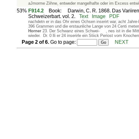
aJmorme Ziihne, entweder mangelhafte oder im Excess entwic
53%
F914.2
Book
:
Darwin, C. R. 1868. Das Variiren
Schweizerbart. vol. 2.
Text
Image
PDF
nachdetn er in das Ohr eines Ochsen inserirt war, acht Jahre
396 Grammen und die erstaunliche Lange von 24 Centi­ metern 
Horner
23. Der Schwanz eines Schwei- , nes ist in die Mitte 
wieder. Dr. 0 lli er 24 inserirle ein Stiick Periost vom Knoche
Page
2
of
6
.
Go to page:
NEXT