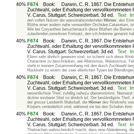
40%
F674
Book
:
Darwin, C. R. 1867. Die Entstehun
Zuchtwahl, oder Erhaltung der vervollkommneten 
V. Carus. Stuttgart: Schweizerbart. 3d ed.
Text
I
den vollen Nutzen der wasserabsondernden
Hörner
, des Eim
Blüthe einer andern nahe verwandten Orchidee,Catasetum, ist
Wie bei Coryanthes besuchenauch diese Blüthen die Bienen u
zulaufenden,sensitiven Fortsatz, den ich Antenne genannt ha
40%
F674
Book
:
Darwin, C. R. 1867. Die Entstehun
Zuchtwahl, oder Erhaltung der vervollkommneten 
V. Carus. Stuttgart: Schweizerbart. 3d ed.
Text
I
Eltern sehr ähnlich gewesen sind, so scheint sich diese Ähnli
Charactere zu beschränken, wie Albinismus, Melanismus, F
steht in keinem Zusammenhang mit den durch Zuchtwahl lang
Rückkehr zu einem der zwei elterlichen Typen bei Blendlingen
40%
F674
Book
:
Darwin, C. R. 1867. Die Entstehun
Zuchtwahl, oder Erhaltung der vervollkommneten 
V. Carus. Stuttgart: Schweizerbart. 3d ed.
Text
I
wesentlichste Theil, zufällig nahezu übereinstimmt. Nieman
dickter essbarer Stiel so ähnlich ist. Der beständigste Theil, 
der grosse Landwirth Mabsball, die
Hörner
des Rindviehs seie
Körpers veränderlich sind, während sie bei den Schafen ihrer
40%
F674
Book
:
Darwin, C. R. 1867. Die Entstehun
Zuchtwahl, oder Erhaltung der vervollkommneten 
V. Carus. Stuttgart: Schweizerbart. 3d ed.
Text
I
Thatsachen wahrscheinlich macht, dass eine Abänderung, die 