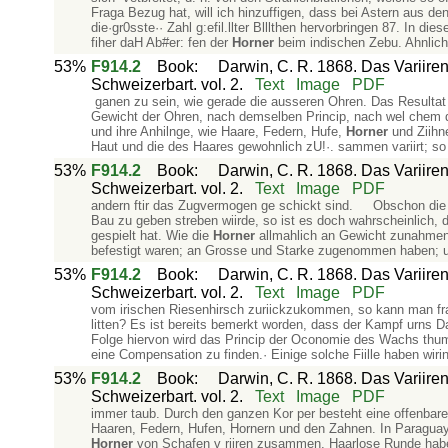
Fraga Bezug hat, will ich hinzuffigen, dass bei Astern aus d
die·gr0sste·· Zahl g:efil.llter Blllthen hervorbringen 87. I
fiher daH Ab#er: fen der
Horner
beim indischen Zebu. Ahnlich
53%
F914.2
Book
:
Darwin, C. R. 1868. Das Variiren
Schweizerbart. vol. 2.
Text
Image
PDF
­ ganen zu sein, wie gerade die ausseren Ohren. Das Resulta
Gewicht der Ohren, nach demselben Princip, nach wel­ chem d
und ihre Anhilnge, wie Haare, Federn, Hufe,
Horner
und Ziihn
Haut und die des Haares gewohnlich zU!·. sammen variirt; so 
53%
F914.2
Book
:
Darwin, C. R. 1868. Das Variiren
Schweizerbart. vol. 2.
Text
Image
PDF
andern ftir das Zugvermogen ge­ schickt sind. Obschon die n
Bau zu geben streben wiirde, so ist es doch wahrscheinlich, 
gespielt hat. Wie die
Horner
allmahlich an Gewicht zunahmen
befestigt waren; an Grosse und Starke zugenommen haben; u
53%
F914.2
Book
:
Darwin, C. R. 1868. Das Variiren
Schweizerbart. vol. 2.
Text
Image
PDF
vom irischen Riesenhirsch zuriickzukommen, so kann man fra
litten? Es ist bereits bemerkt worden, dass der Kampf urns Da
Folge hiervon wird das Princip der Oconomie des Wachs­ thums d
eine Compensation zu finden.· Einige solche Fiille haben wir
53%
F914.2
Book
:
Darwin, C. R. 1868. Das Variiren
Schweizerbart. vol. 2.
Text
Image
PDF
immer taub. Durch den ganzen Kor­ per besteht eine offenba
Haaren, Federn, Hufen, Hornern und den Zahnen. In Paraguay
Horner
von Schafen v riiren zusammen. Haarlose Runde habe