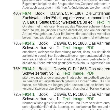
gleichem Alter wieder beim Jungen zeige. Gewisse Abänderung
Eigenthümlichkeiten der Baupe oder des Coccons oder des I
Aber auch ausserdem möchten Abänderungen, welche nach All
40%
F674
Book
:
Darwin, C. R. 1867. Die Entstehun
Zuchtwahl, oder Erhaltung der vervollkommneten 
V. Carus. Stuttgart: Schweizerbart. 3d ed.
Text
I
Ohrstummel in ohrlosen Rassen, das Wiedererscheinen kleine
nach Youatt, bei jungen Thieren derselben, und wie der Zust
Art bei Missgeburten. Aber ich bezweifle, dass einer von diese
beleuchten, als dass er uns zeigt, dass Stum- mel entstehen
78%
F914.2
Book
:
Darwin, C. R. 1868. Das Variiren
Schweizerbart. vol. 2.
Text
Image
PDF
entlehnen, welcher die Bemerkung macht, dass, als der irisch
zahlreiche coordinirte Structurabiinderun­ gen unabanderlich 
verstiirkte Halswirbel mit ver­ starkten Biindern, verbreiterte 
alle diese Theile mit den gehtirigen Muskeln, Blutgefassen un
76%
F914.2
Book
:
Darwin, C. R. 1868. Das Variiren
Schweizerbart. vol. 2.
Text
Image
PDF
pitel , wo noch andere analoge Thatsachen mitgetheilt wurde
so beriihmt ist, eigenthiimlich geformte
Horner
hatte.. Die Ei
haben, ein Vliess mit langen gekrl!.uselten Locken haben, we
vergleichsweise grobe Bekleidung . Aus diesen Fallen konnen
72%
F914.1
Book
:
Darwin, C. R. 1868. Das Variiren
Schweizerbart. vol. 1.
Text
Image
PDF
Namaqua-Rind gleicht in der Grösse und Form sehr dem euro
sehr eigenthümlich dick, knochig, mit schlanken Beinen und 