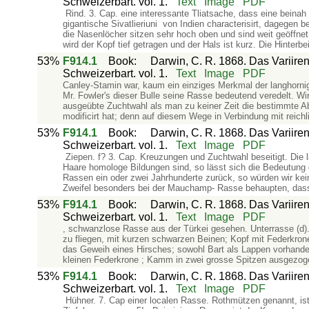
Schweizerbart. vol. 1.
Text
Image
PDF
Rind. 3. Cap. eine interessante Tliatsache, dass eine beinah 
gigantische Sivatlieriuni von Indien characterisirt, dagegen 
die Nasenlöcher sitzen sehr hoch oben und sind weit geöffne
wird der Kopf tief getragen und der Hals ist kurz. Die Hinterb
53%
F914.1
Book
:
Darwin, C. R. 1868. Das Variiren
Schweizerbart. vol. 1.
Text
Image
PDF
Canley-Stamin war, kaum ein einziges Merkmal der langhorn
Mr. Fowler's dieser Bulle seine Rasse bedeutend veredelt. W
ausgeübte Zuchtwahl als man zu keiner Zeit die bestimmte Ab
modificirt hat; denn auf diesem Wege in Verbindung mit reichl
53%
F914.1
Book
:
Darwin, C. R. 1868. Das Variiren
Schweizerbart. vol. 1.
Text
Image
PDF
Ziepen. f? 3. Cap. Kreuzungen und Zuchtwahl beseitigt. Die la
Haare homologe Bildungen sind, so lässt sich die Bedeutung
Rassen ein oder zwei Jahrhunderte zurück, so würden wir ke
Zweifel besonders bei der Mauchamp- Rasse behaupten, dass
53%
F914.1
Book
:
Darwin, C. R. 1868. Das Variiren
Schweizerbart. vol. 1.
Text
Image
PDF
, schwanzlose Rasse aus der Türkei gesehen. Unterrasse (d)
zu fliegen, mit kurzen schwarzen Beinen; Kopf mit Federkro
das Geweih eines Hirsches; sowohl Bart als Lappen vorhanden;
kleinen Federkrone ; Kamm in zwei grosse Spitzen ausgezoge
53%
F914.1
Book
:
Darwin, C. R. 1868. Das Variiren
Schweizerbart. vol. 1.
Text
Image
PDF
Hühner. 7. Cap einer localen Rasse. Rothmützen genannt, ist e