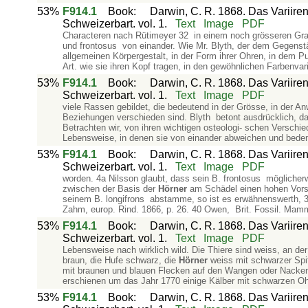
53%
F914.1
Book
:
Darwin, C. R. 1868. Das Variiren
Schweizerbart. vol. 1.
Text
Image
PDF
Characteren nach Rütimeyer 32 in einem noch grösseren Grade 
und frontosus von einander. Wie Mr. Blyth, der dem Gegenst
allgemeinen Körpergestalt, in der Form ihrer Ohren, in dem 
Art. wie sie ihren Kopf tragen, in den gewöhnlichen Farbenva
53%
F914.1
Book
:
Darwin, C. R. 1868. Das Variiren
Schweizerbart. vol. 1.
Text
Image
PDF
viele Rassen gebildet, die bedeutend in der Grösse, in der A
Beziehungen verschieden sind. Blyth betont ausdrücklich, d
Betrachten wir, von ihren wichtigen osteologi- schen Versch
Lebensweise, in denen sie von einander abweichen und bedenk
53%
F914.1
Book
:
Darwin, C. R. 1868. Das Variiren
Schweizerbart. vol. 1.
Text
Image
PDF
worden. 4a Nilsson glaubt, dass sein B. frontosus möglich
zwischen der Basis der
Hörner
am Schädel einen hohen Vorsp
seinem B. longifrons abstamme, so ist es erwähnenswerth, 39 
Zahm, europ. Rind. 1866, p. 26. 40 Owen, Brit. Fossil. Mam
53%
F914.1
Book
:
Darwin, C. R. 1868. Das Variiren
Schweizerbart. vol. 1.
Text
Image
PDF
Lebensweise nach wirklich wild. Die Thiere sind weiss, an de
braun, die Hufe schwarz, die
Hörner
weiss mit schwarzer Spit
mit braunen und blauen Flecken auf den Wangen oder Nacken. 
erschienen um das Jahr 1770 einige Kälber mit schwarzen Oh
53%
F914.1
Book
:
Darwin, C. R. 1868. Das Variiren