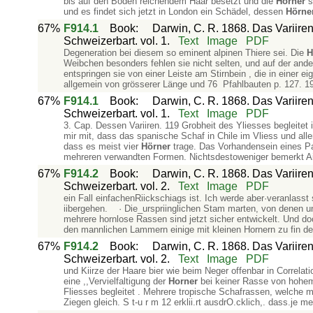
bis auf den Boden reichendem Haar besetzt und die
Hörner
s
und es findet sich jetzt in London ein Schädel, dessen
Hörne
67%
F914.1
Book
:
Darwin, C. R. 1868. Das Variiren
Schweizerbart. vol. 1.
Text
Image
PDF
Degeneration bei diesem so eminent alpinen Thiere sei. Die
H
Weibchen besonders fehlen sie nicht selten, und auf der ande
entspringen sie von einer Leiste am Stirnbein , die in einer
allgemein von grösserer Länge und 76 Pfahlbauten p. 127. 19
67%
F914.1
Book
:
Darwin, C. R. 1868. Das Variiren
Schweizerbart. vol. 1.
Text
Image
PDF
3. Cap. Dessen Variiren. 119 Grobheit des Yliesses begleitet i
mir mit, dass das spanische Schaf in Chile im Vliess und all
dass es meist vier
Hörner
trage. Das Vorhandensein eines Paa
mehreren verwandten Formen. Nichtsdestoweniger bemerkt Ai
67%
F914.2
Book
:
Darwin, C. R. 1868. Das Variiren
Schweizerbart. vol. 2.
Text
Image
PDF
ein Fall einfachenRiickschiags ist. Ich werde aber·veranlasst
iibergehen. · Die_urspriinglichen Stam marten, von denen 
mehrere hornlose Rassen sind jetzt sicher entwickelt. Und do
den mannlichen Lammern einige mit kleinen Hornern zu fin­ de
67%
F914.2
Book
:
Darwin, C. R. 1868. Das Variiren
Schweizerbart. vol. 2.
Text
Image
PDF
und Kiirze der Haare bier wie beim Neger offenbar in Correl
eine ,,Vervielfaltigung der
Horner
bei keiner Rasse von hohem
Fliesses begleitet . Mehrere tropische Schafrassen, welche m
Ziegen gleich. S t-u r m 12 erklii.rt ausdrO.cklich,. dass.je 