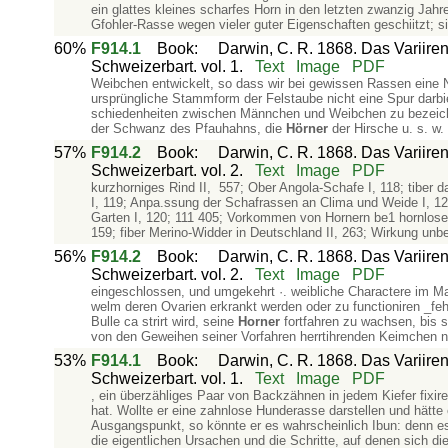
ein glattes kleines scharfes Horn in den letzten zwanzig Jah
Gfohler-Rasse wegen vieler guter Eigenschaften geschiitzt; s
60%
F914.1
Book
:
Darwin, C. R. 1868. Das Variiren
Schweizerbart. vol. 1.
Text
Image
PDF
Weibchen entwickelt, so dass wir bei gewissen Rassen eine 
ursprüngliche Stammform der Felstaube nicht eine Spur darb
schiedenheiten zwischen Männchen und Weibchen zu bezeich
der Schwanz des Pfauhahns, die
Hörner
der Hirsche u. s. w.
57%
F914.2
Book
:
Darwin, C. R. 1868. Das Variiren
Schweizerbart. vol. 2.
Text
Image
PDF
kurzhorniges Rind II, 557; Ober Angola-Schafe I, 118; tiber da
I, 119; Anpa.ssung der Schafrassen an Clima und Weide I, 1
Garten I, 120; 111 405; Vorkommen von Hornern be1 hornlosen S
159; fiber Merino-Widder in Deutschland II, 263; Wirkung un
56%
F914.2
Book
:
Darwin, C. R. 1868. Das Variiren
Schweizerbart. vol. 2.
Text
Image
PDF
eingeschlossen, und umgekehrt ·. weibliche Charactere im 
welm deren Ovarien erkrankt werden oder zu functioniren _feh
Bulle ca­ strirt wird, seine
Horner
fortfahren zu wachsen, bis si
von den Geweihen seiner Vorfahren herrtihrenden Keimchen nu
53%
F914.1
Book
:
Darwin, C. R. 1868. Das Variiren
Schweizerbart. vol. 1.
Text
Image
PDF
, ein überzähliges Paar von Backzähnen in jedem Kiefer fixi
hat. Wollte er eine zahnlose Hunderasse darstellen und hätt
Ausgangspunkt, so könnte er es wahrscheinlich Ibun: denn es
die eigentlichen Ursachen und die Schritte, auf denen sich 