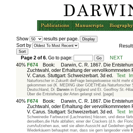
Show
results per page.
Sort by
Resul
Page
2
of
6
.
Go to page:
NEXT
40%
F674
Book
:
Darwin, C. R. 1867. Die Entstehun
Zuchtwahl, oder Erhaltung der vervollkommneten 
V. Carus. Stuttgart: Schweizerbart. 3d ed.
Text
I
Naturforscher in Zukunft dieFrage beispielsweise nicht mehr 
gekommen sei (K. MEDING über GOETHEala Naturforscher S. 
Deutschland, Dr.
Darwin
in England und Et. Geoffroy:St.-Hila
Über die Entstehung der Arten gelangt sind. [page]
40%
F674
Book
:
Darwin, C. R. 1867. Die Entstehun
Zuchtwahl, oder Erhaltung der vervollkommneten 
V. Carus. Stuttgart: Schweizerbart. 3d ed.
Text
I
Schweinedie Farbwurzel (Lachnantes) frässen, und diese fär
derselben,die Hufe abfallen; einer der Crackers (d.h. der Flor
zumAufziehen aus, weil sie allein Aussicht auf Gedeihen geb
Wiederkäuern behauptet man, dass sie gern langeoder viele
H