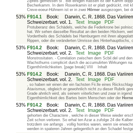
Zipfels gemessen 5I . Bei einigen Rassen ist der Kamm doppel
Becherkamm. In dem Rosenkamin ist er platt gedrückt, mit kl
Creve-eoeur-Hühnern ist er in zwei
Hörner
ausgezogen, bei d
53%
F914.1
Book
:
Darwin, C. R. 1868. Das Variiren
Schweizerbart. vol. 1.
Text
Image
PDF
Protuberanz des Schädels, welche die Federkrone bei polnisch
hat. Wir sehen dasselbe Resultat an den beiden Höckern, we
Vordertheils des Schädels bei Hamburgern mit ihren abgeplat
Rippen, oder die veränderten Umrisse des Hinterhauptlochs, o
53%
F914.2
Book
:
Darwin, C. R. 1868. Das Variiren
Schweizerbart. vol. 2.
Text
Image
PDF
Monstrositaten. - Correlation zwischen dem Scbil.del und de
Wachsthums complicirt durch die accumulirten Wirkungen na­ t
Eigenthi\mlichkeiten. [page break] VIII Inhalt
53%
F914.2
Book
:
Darwin, C. R. 1868. Das Variiren
Schweizerbart. vol. 2.
Text
Image
PDF
, so haben wir einen der ein­ fachsten Fii.lle eines Riicksch
Atavismus, obgleich er gewohnlich nicht zu dieser Rubrik ger
Grade ahnlich wird, als seinem viiterlichen und zwar in irgend 
Eigenthiimlichkeit des Bartes beim Menschen oder der
Horne
53%
F914.2
Book
:
Darwin, C. R. 1868. Das Variiren
Schweizerbart. vol. 2.
Text
Image
PDF
gehorten die Charactere , welche in dieser Weise wieder erschi
Zeit schon verloren. So erhal­ ten Azar a zufolge 24 die Kalbe
trotzdem sie anfangs . vollig hornlos waren, wenn sie erwac
werden in spateren Jahren gelegentlich an den Schadel festg