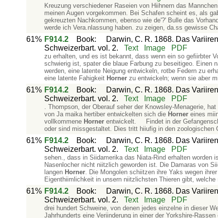
Kreuzung verschiedener Raseien von Hiihnern das Mannchen a.
meinen Augen vorgekommen. Bei Schafen scheint es, als gabe
gekreuzten Nachkommen, ebenso wie de'?' Bulle das Vorhand
werde ich Vera.nlassung haben. zu zeigen, da.ss gewisse Cha
61%
F914.2
Book
:
Darwin, C. R. 1868. Das Variiren
Schweizerbart. vol. 2.
Text
Image
PDF
zu erhalten, und es ist bekannt, dass wenn ein so gefiirbter V
schwierig ist, spater die blaue Farbung zu beseitigeo. Einen 
werden, eine latente Neigung entwickeln, rotbe Federn zu er
eine latente Fahigkeit
Horner
zu entwickeln; wenn sie aber m
61%
F914.2
Book
:
Darwin, C. R. 1868. Das Variiren
Schweizerbart. vol. 2.
Text
Image
PDF
. Thompson, der Oberauf­ seher der Knowsley-Menagerie, hat m
von Ja­ maika hertiber entwickelten sich die
Horner
eines miin
vollkommene
Horner
entwickelt. Findet in der Gefangenschaf
oder sind missgestaltet. Dies tritt hiiufig in den zoologische
61%
F914.2
Book
:
Darwin, C. R. 1868. Das Variiren
Schweizerbart. vol. 2.
Text
Image
PDF
sehen., dass in Siidamerika das Niata-Rind erhalten worden is
Nasenlocher nicht niitzlich geworden ist. Die Damaras von Sii
langen
Horner
. Die Mongolen schiitzen ihre Yaks wegen ihre
Eigenthiimlichkeit in unsern niitzlichsten Thieren gibt, welch
61%
F914.2
Book
:
Darwin, C. R. 1868. Das Variiren
Schweizerbart. vol. 2.
Text
Image
PDF
drei­ hundert Schweine, von denen jedes einzelne in dieser W
Jahrhunderts eine Veriinderung in einer der Yorkshire-Rassen