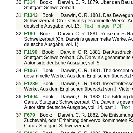
30.
F314
Book
:
Darwin, C. R. 1879. Über den Bau un
Stuttgart: Schweizerbart.
31.
F1343
Book
:
Darwin, C. R. 1881. Das Bewegungs
Schweizerbart. Ch. Darwin's gesammelte Werke. Aus 
deutsche Ausgabe, vol. 13.
Text
Image
PDF
32.
F190
Book
:
Darwin, C. R. 1881. Reise eines Natu
Schweizerbart (Ch. Darwin's gesammelte Werke. Aus 
deutsche Ausgabe, vol. 1).
33.
F1190
Book
:
Darwin, C. R. 1881. Der Ausdruc
Stuttgart: Schweizerbart. Ch. Darwin's gesammelte 
Autorisirte deutsche Ausgabe, vol. 5.
34.
F1067
Book
:
Darwin, C. R. 1881. The descent of
gesammelte Werke. Aus dem Englischen übersetzt von
35.
F1239
Book
:
Darwin, C. R. 1881. Insectenfress
Werke. Aus dem Englischen übersetzt von J. Victor C
36.
F1404
Book
:
Darwin, C. R. 1882. Die Bildung de
Carus. Stuttgart: Schweizerbart. Ch. Darwin's gesa
Autorisirte deutsche Ausgabe, vol. 14, part 1.
Text
37.
F679
Book
:
Darwin, C. R. 1882. Die Entstehung 
Zuchtwahl, oder Erhaltung der vervollkommneten R
Carus. Stuttgart: Schweizerbart.