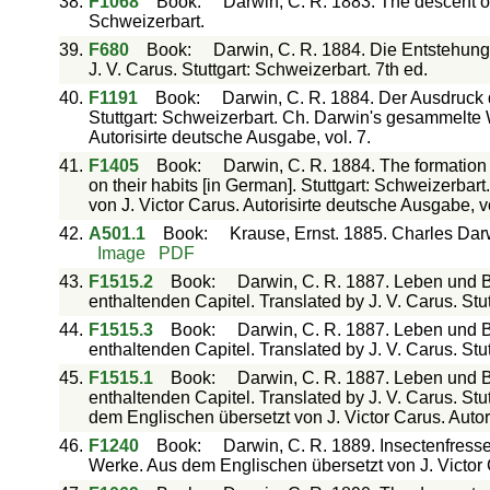
38.
F1068
Book
:
Darwin, C. R. 1883. The descent of 
Schweizerbart.
39.
F680
Book
:
Darwin, C. R. 1884. Die Entstehung
J. V. Carus. Stuttgart: Schweizerbart. 7th ed.
40.
F1191
Book
:
Darwin, C. R. 1884. Der Ausdruc
Stuttgart: Schweizerbart. Ch. Darwin's gesammelte 
Autorisirte deutsche Ausgabe, vol. 7.
41.
F1405
Book
:
Darwin, C. R. 1884. The formation 
on their habits [in German]. Stuttgart: Schweizerb
von J. Victor Carus. Autorisirte deutsche Ausgabe, vo
42.
A501.1
Book
:
Krause, Ernst. 1885. Charles Darw
Image
PDF
43.
F1515.2
Book
:
Darwin, C. R. 1887. Leben und B
enthaltenden Capitel. Translated by J. V. Carus. Stut
44.
F1515.3
Book
:
Darwin, C. R. 1887. Leben und B
enthaltenden Capitel. Translated by J. V. Carus. Stut
45.
F1515.1
Book
:
Darwin, C. R. 1887. Leben und B
enthaltenden Capitel. Translated by J. V. Carus. St
dem Englischen übersetzt von J. Victor Carus. Autori
46.
F1240
Book
:
Darwin, C. R. 1889. Insectenfress
Werke. Aus dem Englischen übersetzt von J. Victor C