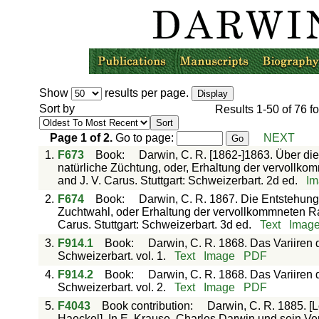
Show
results per page.
Sort by
Results
1-50
of
76
fo
Page
1
of
2
.
Go to page:
NEXT
1.
F673
Book
:
Darwin, C. R. [1862-]1863. Über di
natürliche Züchtung, oder, Erhaltung der vervollk
and J. V. Carus. Stuttgart: Schweizerbart. 2d ed.
Im
2.
F674
Book
:
Darwin, C. R. 1867. Die Entstehung 
Zuchtwahl, oder Erhaltung der vervollkommneten Ra
Carus. Stuttgart: Schweizerbart. 3d ed.
Text
Imag
3.
F914.1
Book
:
Darwin, C. R. 1868. Das Variiren 
Schweizerbart. vol. 1.
Text
Image
PDF
4.
F914.2
Book
:
Darwin, C. R. 1868. Das Variiren 
Schweizerbart. vol. 2.
Text
Image
PDF
5.
F4043
Book contribution
:
Darwin, C. R. 1885. [L
Haeckel]. In E. Krause, Charles Darwin und sein Ver