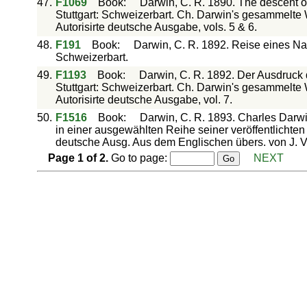
47.
F1069
Book
:
Darwin, C. R. 1890. The descent of
Stuttgart: Schweizerbart. Ch. Darwin's gesammelte 
Autorisirte deutsche Ausgabe, vols. 5 & 6.
48.
F191
Book
:
Darwin, C. R. 1892. Reise eines Natu
Schweizerbart.
49.
F1193
Book
:
Darwin, C. R. 1892. Der Ausdruc
Stuttgart: Schweizerbart. Ch. Darwin's gesammelte 
Autorisirte deutsche Ausgabe, vol. 7.
50.
F1516
Book
:
Darwin, C. R. 1893. Charles Darwi
in einer ausgewählten Reihe seiner veröffentlichten
deutsche Ausg. Aus dem Englischen übers. von J. Vic
Page
1
of
2
.
Go to page:
NEXT