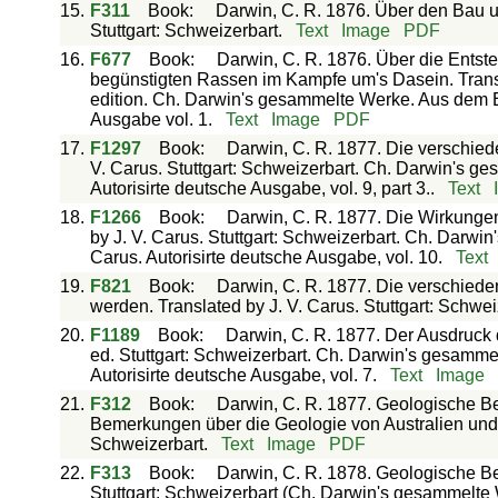
15.
F311
Book
:
Darwin, C. R. 1876. Über den Bau un
Stuttgart: Schweizerbart.
Text
Image
PDF
16.
F677
Book
:
Darwin, C. R. 1876. Über die Entste
begünstigten Rassen im Kampfe um's Dasein. Transla
edition. Ch. Darwin's gesammelte Werke. Aus dem En
Ausgabe vol. 1.
Text
Image
PDF
17.
F1297
Book
:
Darwin, C. R. 1877. Die verschied
V. Carus. Stuttgart: Schweizerbart. Ch. Darwin's g
Autorisirte deutsche Ausgabe, vol. 9, part 3..
Text
18.
F1266
Book
:
Darwin, C. R. 1877. Die Wirkungen
by J. V. Carus. Stuttgart: Schweizerbart. Ch. Darw
Carus. Autorisirte deutsche Ausgabe, vol. 10.
Text
19.
F821
Book
:
Darwin, C. R. 1877. Die verschiede
werden. Translated by J. V. Carus. Stuttgart: Schwei
20.
F1189
Book
:
Darwin, C. R. 1877. Der Ausdruc
ed. Stuttgart: Schweizerbart. Ch. Darwin's gesamme
Autorisirte deutsche Ausgabe, vol. 7.
Text
Image
21.
F312
Book
:
Darwin, C. R. 1877. Geologische B
Bemerkungen über die Geologie von Australien und d
Schweizerbart.
Text
Image
PDF
22.
F313
Book
:
Darwin, C. R. 1878. Geologische B
Stuttgart: Schweizerbart (Ch. Darwin's gesammelte 