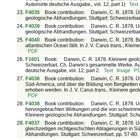
Autorisirte deutsche Ausgabe,, vol. 12, part 1)
Text
23.
F4035
Book contribution
:
Darwin, C. R. 1878. Üb
geologische Abhandlungen. Stuttgart: Schweizerbart
24.
F4039
Book contribution
:
Darwin, C. R. 1878. Ue
geologische Abhandlungen. Stuttgart: Schweizerbart
25.
F4040
Book contribution
:
Darwin, C. R. 1878. B
atlantischen Ocean fällt. In J. V. Carus trans., Kle
PDF
26.
F1601
Book
:
Darwin, C. R. 1878. Kleinere geolo
Schweizerbart. Ch. Darwin's gesammelte Werke. Aus 
deutsche Ausgabe, vol. 12, part 2.
Text
Image
P
27.
F4036
Book contribution
:
Darwin, C. R. 1878. 
Süd-America, und über die Bildung von Bergketten 
erhoben werden. In J. V. Carus trans., Kleinere geo
PDF
28.
F4038
Book contribution
:
Darwin, C. R. 1878. U
hervorgebrachten Wirkungen und die von schwimmende
Kleinere geologische Abhandlungen. Stuttgart: Schw
29.
F4037
Book contribution
:
Darwin, C. R. 1878. U
gleichzeitigen nichtgeschichten Ablagerungen in Süd
Abhandlungen. Stuttgart: Schweizerbart, pp. 57-80.