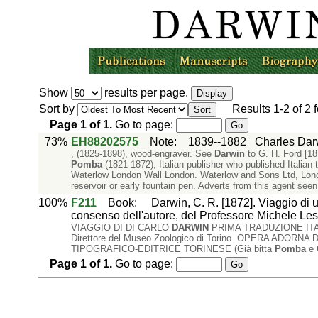
Show
results per page.
Sort by
Results
1-2
of
2
f
Page
1
of
1
.
Go to page:
73%
EH88202575
Note
:
1839--1882
Charles Dar
, (1825-1898), wood-engraver. See
Darwin
to G. H. Ford [18
Pomba
(1821-1872), Italian publisher who published Italian
Waterlow London Wall London. Waterlow and Sons Ltd, London
reservoir or early fountain pen. Adverts from this agent see
100%
F211
Book
:
Darwin, C. R. [1872]. Viaggio di u
consenso dell'autore, del Professore Michele Les
VIAGGIO DI DI CARLO
DARWIN
PRIMA TRADUZIONE ITA
Direttore del Museo Zoologico di Torino. OPERA ADO
TIPOGRAFICO-EDITRICE TORINESE (Già bitta
Pomba
e 
Page
1
of
1
.
Go to page: