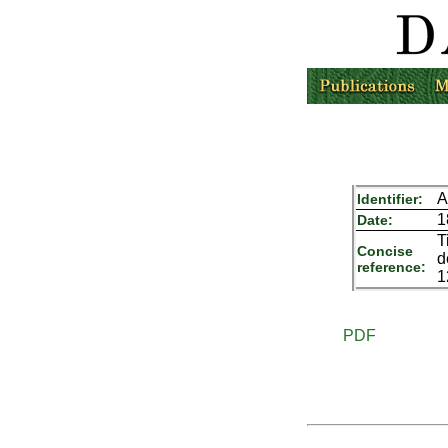
A
Identifier:
1
Date:
T
Concise
d
reference:
1
PDF