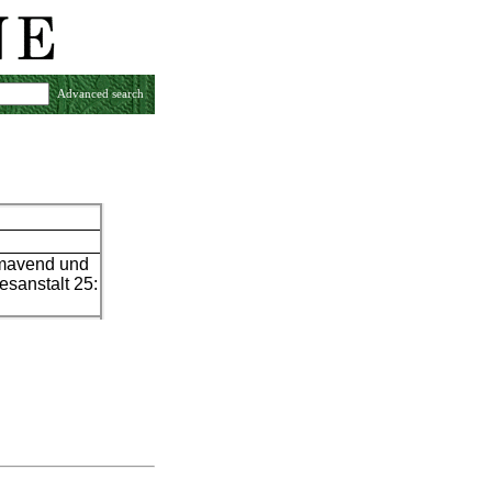
Advanced search
emavend und
sanstalt 25: