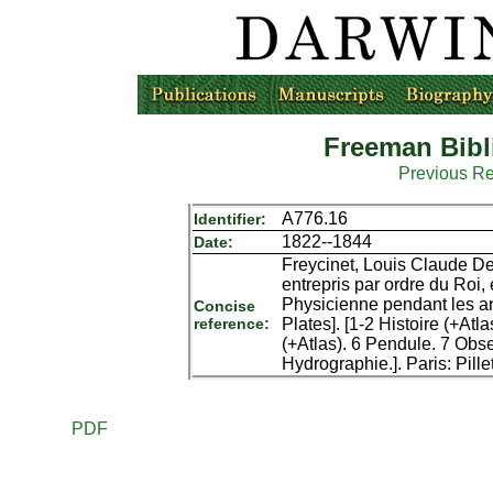
Freeman Bibl
Previous R
A776.16
Identifier:
1822--1844
Date:
Freycinet, Louis Claude D
entrepris par ordre du Roi, 
Physicienne pendant les an
Concise
reference:
Plates]. [1-2 Histoire (+Atl
(+Atlas). 6 Pendule. 7 Obs
Hydrographie.]. Paris: Pill
PDF