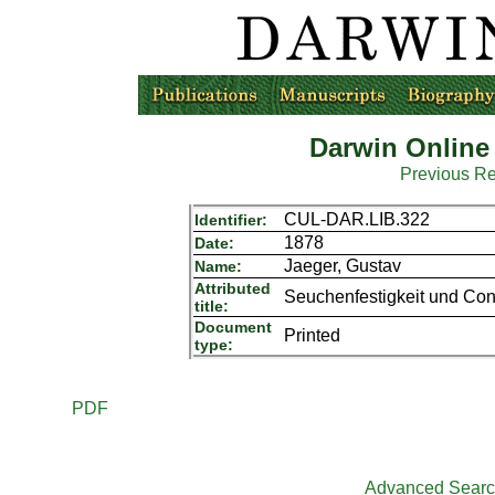
Darwin Online
Previous R
CUL-DAR.LIB.322
Identifier:
1878
Date:
Jaeger, Gustav
Name:
Attributed
Seuchenfestigkeit und Const
title:
Document
Printed
type:
PDF
Advanced Sear