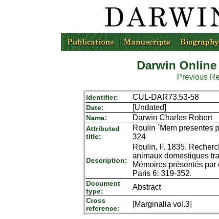
Darwin Online
Previous R
CUL-DAR73.53-58
Identifier:
[Undated]
Date:
Darwin Charles Robert
Name:
Roulin `Mem presentes pa
Attributed
title:
324
Roulin, F. 1835. Recher
animaux domestiques tran
Description:
Mémoires présentés par 
Paris 6: 319-352.
Document
Abstract
type:
Cross
[Marginalia vol.3]
reference: