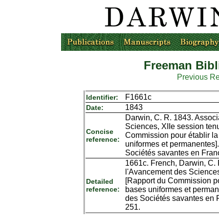
Freeman Bibl
Previous R
F1661c
Identifier:
1843
Date:
Darwin, C. R. 1843. Associ
Sciences, XIIe session ten
Concise
Commission pour établir l
reference:
uniformes et permanentes]. 
Sociétés savantes en France
1661c. French, Darwin, C. 
l'Avancement des Sciences,
[Rapport du Commission pou
Detailed
reference:
bases uniformes et permanen
des Sociétés savantes en Fr
251.