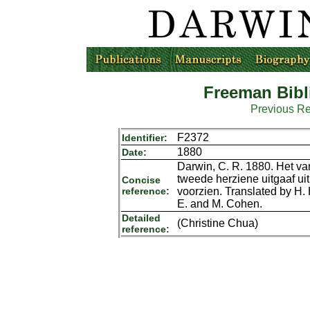
Freeman Bibl
Previous R
F2372
Identifier:
1880
Date:
Darwin, C. R. 1880. Het va
tweede herziene uitgaaf ui
Concise
reference:
voorzien. Translated by H
E. and M. Cohen.
Detailed
(Christine Chua)
reference: