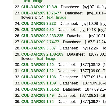
Text
Image
22.
CUL-DAR209.10.8-9
Datasheet
:
[ny].07.10--[n
23.
CUL-DAR209.10.76-77
Datasheet
:
[ny].10.01-
flowers, p. 54
Text
Image
24.
CUL-DAR209.3.222
Datasheet
:
[ny].10.08--[ny
25.
CUL-DAR209.9.50
Datasheet
:
[ny].10.18--[ny]
26.
CUL-DAR209.3.233-235
Datasheet
:
[ny].10.21
27.
CUL-DAR209.2.74-77
Datasheet
:
[1873].12.24
28.
CUL-DAR209.3.307
Datasheet
:
[ny].12.26
Tro
29.
CUL-DAR209.2.108-109
Datasheet
:
[1877.08.
flowers
Text
Image
30.
CUL-DAR209.1.20
Datasheet
:
[1877].08.13--[
31.
CUL-DAR209.1.22
Datasheet
:
[1877].09.00--[
32.
CUL-DAR209.1.106
Datasheet
:
1877.09.16--1
33.
CUL-DAR209.1.139
Datasheet
:
[1877].09.18--
34.
CUL-DAR209.1.51-52
Datasheet
:
1877.09.21-
35.
CUL-DAR209.1.49
Datasheet
:
1877.09.21--18
36.
CUL-DAR209.1.74
Datasheet
:
[1877].09.27
L