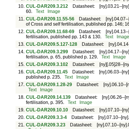
10.
CUL-DAR209.3.212
Datasheet
:
[ny].03.21--[ny
60.
Text
Image
11.
CUL-DAR209.11.55-56
Datasheet
:
[ny].04.07--
of Cross and self fertilisation, published pp. 146; 1
12.
CUL-DAR209.11.68-69
Datasheet
:
[ny].04.13--
fertilisation, published pp. 143 & 130.
Text
Imag
13.
CUL-DAR209.5.127-128
Datasheet
:
[ny].04.14
14.
CUL-DAR209.3.299
Datasheet
:
[ny].04.17--[ny
fertilisation, p. 65, published p. 129.
Text
Image
15.
CUL-DAR209.3.102
Datasheet
:
[ny][.05]28--[n
16.
CUL-DAR209.11.45
Datasheet
:
[ny].06.03--[ny
published p. 235.
Text
Image
17.
CUL-DAR209.1.28-29
Datasheet
:
[ny].06.10--[
Text
Image
18.
CUL-DAR209.14.139
Datasheet
:
[ny].06.26--[n
fertilisation, p. 395.
Text
Image
19.
CUL-DAR209.10.10
Datasheet
:
[ny].07.10--[ny
20.
CUL-DAR209.3.3-4
Datasheet
:
[ny].07.10--[ny
21.
CUL-DAR209.3.23
Datasheet
:
[ny].07.10--[ny]