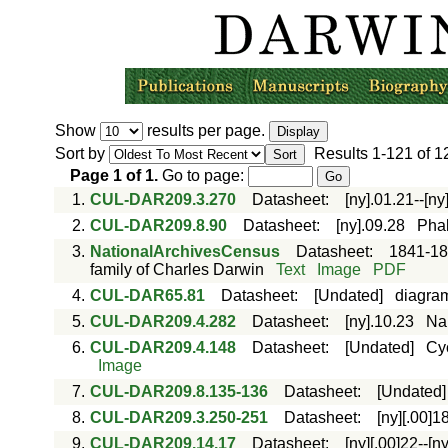
Show
results per page.
Sort by
Results
1-121
of
1
Page
1
of
1
.
Go to page:
1.
CUL-DAR209.3.270
Datasheet
:
[ny].01.21--[ny
2.
CUL-DAR209.8.90
Datasheet
:
[ny].09.28
Phal
3.
NationalArchivesCensus
Datasheet
:
1841-1
family of Charles Darwin
Text
Image
PDF
4.
CUL-DAR65.81
Datasheet
:
[Undated]
diagram
5.
CUL-DAR209.4.282
Datasheet
:
[ny].10.23
Nan
6.
CUL-DAR209.4.148
Datasheet
:
[Undated]
Cyc
Image
7.
CUL-DAR209.8.135-136
Datasheet
:
[Undated]
8.
CUL-DAR209.3.250-251
Datasheet
:
[ny][.00]18
9.
CUL-DAR209.14.17
Datasheet
:
[ny][.00]22--[n