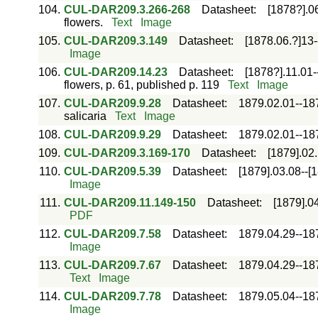
104.
CUL-DAR209.3.266-268
Datasheet
:
[1878?].0
flowers.
Text
Image
105.
CUL-DAR209.3.149
Datasheet
:
[1878.06.?]13-
Image
106.
CUL-DAR209.14.23
Datasheet
:
[1878?].11.01-
flowers, p. 61, published p. 119
Text
Image
107.
CUL-DAR209.9.28
Datasheet
:
1879.02.01--18
salicaria
Text
Image
108.
CUL-DAR209.9.29
Datasheet
:
1879.02.01--18
109.
CUL-DAR209.3.169-170
Datasheet
:
[1879].02
110.
CUL-DAR209.5.39
Datasheet
:
[1879].03.08--[
Image
111.
CUL-DAR209.11.149-150
Datasheet
:
[1879].0
PDF
112.
CUL-DAR209.7.58
Datasheet
:
1879.04.29--18
Image
113.
CUL-DAR209.7.67
Datasheet
:
1879.04.29--18
Text
Image
114.
CUL-DAR209.7.78
Datasheet
:
1879.05.04--18
Image