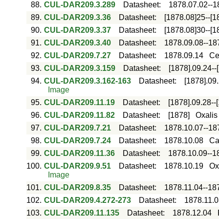
88.
CUL-DAR209.3.289
Datasheet
:
1878.07.02--1
89.
CUL-DAR209.3.36
Datasheet
:
[1878.08]25--[1
90.
CUL-DAR209.3.37
Datasheet
:
[1878.08]30--[1
91.
CUL-DAR209.3.40
Datasheet
:
1878.09.08--18
92.
CUL-DAR209.7.27
Datasheet
:
1878.09.14
Ce
93.
CUL-DAR209.3.159
Datasheet
:
[1878].09.24--
94.
CUL-DAR209.3.162-163
Datasheet
:
[1878].09
Image
95.
CUL-DAR209.11.19
Datasheet
:
[1878].09.28--
96.
CUL-DAR209.11.82
Datasheet
:
[1878]
Oxali
97.
CUL-DAR209.7.21
Datasheet
:
1878.10.07--18
98.
CUL-DAR209.7.24
Datasheet
:
1878.10.08
Ca
99.
CUL-DAR209.11.36
Datasheet
:
1878.10.09--1
100.
CUL-DAR209.9.51
Datasheet
:
1878.10.19
Oxa
Image
101.
CUL-DAR209.8.35
Datasheet
:
1878.11.04--18
102.
CUL-DAR209.4.272-273
Datasheet
:
1878.11.0
103.
CUL-DAR209.11.135
Datasheet
:
1878.12.04