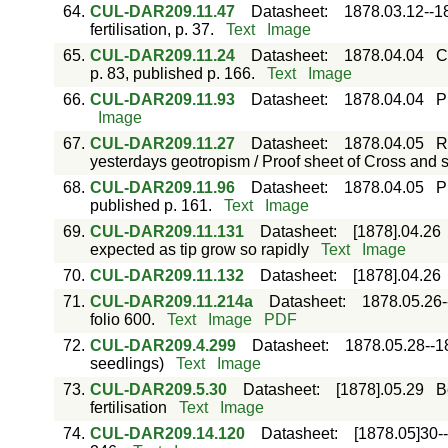
64.
CUL-DAR209.11.47
Datasheet
:
1878.03.12--1
fertilisation, p. 37.
Text
Image
65.
CUL-DAR209.11.24
Datasheet
:
1878.04.04
C
p. 83, published p. 166.
Text
Image
66.
CUL-DAR209.11.93
Datasheet
:
1878.04.04
P
Image
67.
CUL-DAR209.11.27
Datasheet
:
1878.04.05
R
yesterdays geotropism / Proof sheet of Cross and sel
68.
CUL-DAR209.11.96
Datasheet
:
1878.04.05
P
published p. 161.
Text
Image
69.
CUL-DAR209.11.131
Datasheet
:
[1878].04.26
expected as tip grow so rapidly
Text
Image
70.
CUL-DAR209.11.132
Datasheet
:
[1878].04.26
71.
CUL-DAR209.11.214a
Datasheet
:
1878.05.26-
folio 600.
Text
Image
PDF
72.
CUL-DAR209.4.299
Datasheet
:
1878.05.28--1
seedlings)
Text
Image
73.
CUL-DAR209.5.30
Datasheet
:
[1878].05.29
B
fertilisation
Text
Image
74.
CUL-DAR209.14.120
Datasheet
:
[1878.05]30-