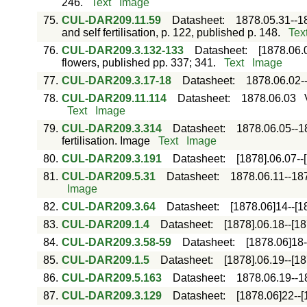
246.
Text
Image
75.
CUL-DAR209.11.59
Datasheet
:
1878.05.31--1
and self fertilisation, p. 122, published p. 148.
Tex
76.
CUL-DAR209.3.132-133
Datasheet
:
[1878.06.
flowers, published pp. 337; 341.
Text
Image
77.
CUL-DAR209.3.17-18
Datasheet
:
1878.06.02-
78.
CUL-DAR209.11.114
Datasheet
:
1878.06.03
Text
Image
79.
CUL-DAR209.3.314
Datasheet
:
1878.06.05--1
fertilisation. Image
Text
Image
80.
CUL-DAR209.3.191
Datasheet
:
[1878].06.07--
81.
CUL-DAR209.5.31
Datasheet
:
1878.06.11--18
Image
82.
CUL-DAR209.3.64
Datasheet
:
[1878.06]14--[1
83.
CUL-DAR209.1.4
Datasheet
:
[1878].06.18--[1
84.
CUL-DAR209.3.58-59
Datasheet
:
[1878.06]18-
85.
CUL-DAR209.1.5
Datasheet
:
[1878].06.19--[1
86.
CUL-DAR209.5.163
Datasheet
:
1878.06.19--1
87.
CUL-DAR209.3.129
Datasheet
:
[1878.06]22--