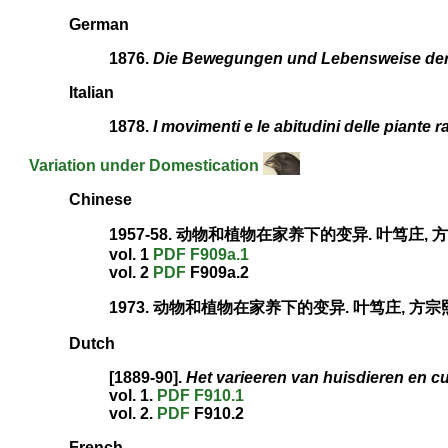
German
1876.
Die Bewegungen und Lebensweise der 
Italian
1878.
I movimenti e le abitudini delle piante 
Variation under Domestication
Chinese
1957-58. 动物和植物在家养下的变异. 叶笃庄, 
vol. 1
PDF
F909a.1
vol. 2
PDF
F909a.2
1973. 动物和植物在家养下的变异. 叶笃庄, 方宗
Dutch
[1889-90].
Het varieeren van huisdieren en c
vol. 1.
PDF
F910.1
vol. 2.
PDF
F910.2
French