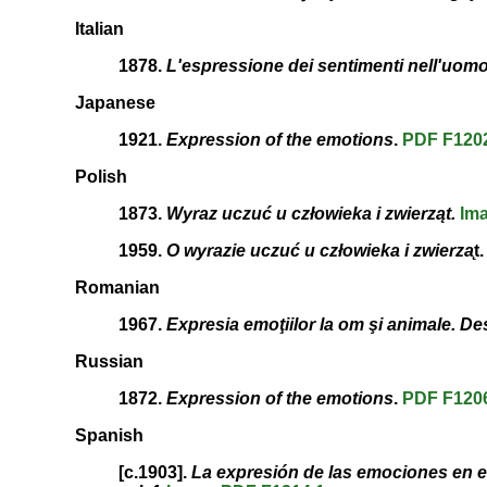
Italian
1878.
L'espressione dei sentimenti nell'uomo
Japanese
1921.
Expression of the emotions
.
PDF
F120
Polish
1873.
Wyraz uczuć u człowieka i zwierząt.
Im
1959.
O wyrazie uczuć u człowieka i zwierza
̨t
Romanian
1967.
Expresia emoţiilor la om şi animale. De
Russian
1872.
Expression of the emotions
.
PDF
F120
Spanish
[c.1903].
La expresión de las emociones en e