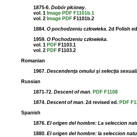
1875-6.
Dobór płciowy
.
vol. 1
Image
PDF
F1101b.1
vol. 2
Image
PDF
F1101b.2
1884.
O pochodzeniu człowieka
. 2d Polish e
1959.
O Pochodzeniu człowieka
.
vol. 1
PDF
F1103.1
vol. 2
PDF
F1103.2
Romanian
1967.
Descendenţa omului şi selecţia sexual
Russian
1871-72.
Descent of man
.
PDF
F1108
1874.
Descent of man
. 2d revised ed.
PDF
F1
Spanish
1876.
El origen del hombre: La seleccion natu
1880.
El origen del hombre: la seleccion natu