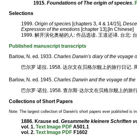
1915.
Foundations of The origin of species
.
Selections
1999.
Origin of species
[chapters 3, 4 & 14/15],
Desce
Expression of the emotions
[chapter 13].[In Chinese]
1999. 解开演化奥秘的人: 作品选读. 王道还译. 台北:
Published manuscript transcripts
Barlow, N. ed. 1933.
Charles Darwin's diary of the voyage 
巴尔罗 诺拉. 1958. 达尔文在贝格尔舰上的旅行日记. 
Barlow, N. ed. 1945.
Charles Darwin and the voyage of the
巴尔罗·诺拉. 1958. 查尔斯·达尔文在贝格尔舰上的旅行
Collections of Short Papers
Note: The largest collection of Darwin's short papers ever published is i
1886. Krause ed.
Gesammelte kleinere Schriften v
vol. 1.
Text
Image
PDF
A501.1
vol. 2.
Text
Image
PDF
F1602