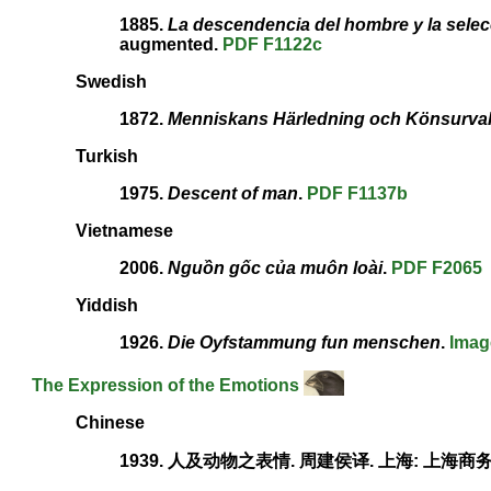
1885.
La descendencia del hombre y la selecc
augmented.
PDF
F1122c
Swedish
1872.
Menniskans Härledning och Könsurval
Turkish
1975.
Descent of man
.
PDF
F1137b
Vietnamese
2006.
Nguồn gốc của muôn loài
.
PDF
F2065
Yiddish
1926.
Die Oyfstammung fun menschen
.
Imag
The Expression of the Emotions
Chinese
1939. 人及动物之表情. 周建侯译. 上海: 上海商