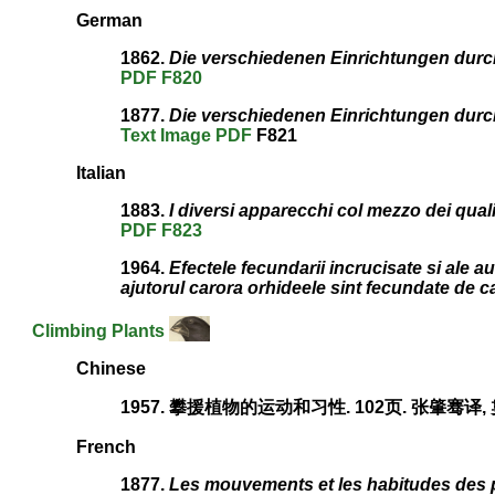
German
1862.
Die verschiedenen Einrichtungen durc
PDF
F820
1877.
Die verschiedenen Einrichtungen durc
Text
Image
PDF
F821
Italian
1883.
I diversi apparecchi col mezzo dei qual
PDF
F823
1964.
Efectele fecundarii incrucisate si ale au
ajutorul carora orhideele sint fecundate de c
Climbing Plants
Chinese
1957. 攀援植物的运动和习性. 102页. 张肇骞译
French
1877.
Les mouvements et les habitudes des 