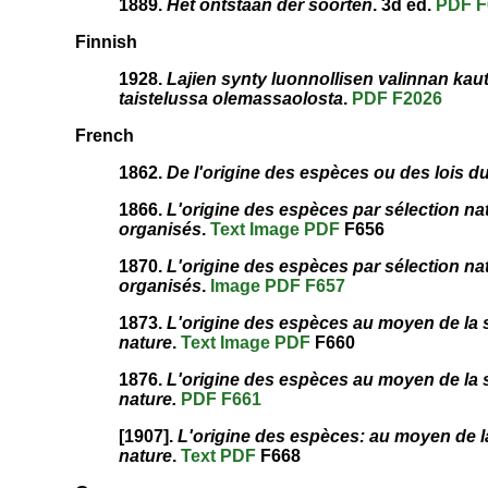
1889.
Het ontstaan der soorten
. 3d ed.
PDF
F
Finnish
1928.
Lajien synty luonnollisen valinnan kau
taistelussa olemassaolosta
.
PDF
F2026
French
1862.
De l'origine des espèces ou des lois d
1866.
L'origine des espèces par sélection nat
organisés
.
Text
Image
PDF
F656
1870.
L'origine des espèces par sélection nat
organisés
.
Image
PDF
F657
1873.
L'origine des espèces au moyen de la sé
nature
.
Text
Image
PDF
F660
1876.
L'origine des espèces au moyen de la sé
nature.
PDF
F661
[1907].
L'origine des espèces: au moyen de la 
nature
.
Text
PDF
F668