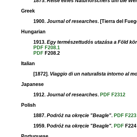
1875.
Reise eines Naturforschers um die Wel
Greek
1900.
Journal of researches
. [Tierra del Fue
Hungarian
1913.
Egy természettudós utazása a Föld kör
PDF
F208.1
PDF
F208.2
Italian
[1872].
Viaggio di un naturalista intorno al 
Japanese
1912.
Journal of researches
.
PDF
F2312
Polish
1887.
Podróż na okręcie "Beagle"
.
PDF
F223
1959. P
odróż na okręcie "Beagle".
PDF
F224
Portuguese