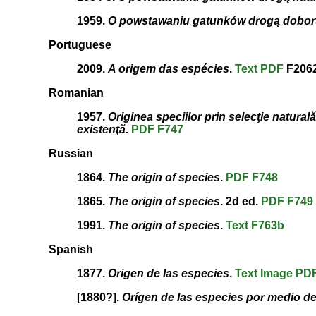
1959.
O powstawaniu gatunków drogą dobor
Portuguese
2009.
A origem das espécies
.
Text
PDF
F2062
Romanian
1957.
Originea speciilor prin selecţie natural
existenţă.
PDF
F747
Russian
1864.
The origin of species
.
PDF
F748
1865.
The origin of species
. 2d ed.
PDF
F749
1991.
The origin of species
.
Text
F763b
Spanish
1877.
Origen de las especies
.
Text
Image
PD
[1880?].
Orígen de las especies por medio de 