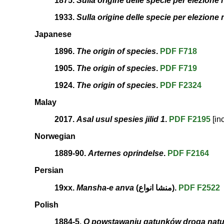
1875.
Sulla origine delle specie per elezione 
1933.
Sulla origine delle specie per elezione 
Japanese
1896.
The origin of species
.
PDF
F718
1905.
The origin of species
.
PDF
F719
1924.
The origin of species
.
PDF
F2324
Malay
2017.
Asal usul spesies jilid 1
.
PDF
F2195
[in
Norwegian
1889-90.
Arternes oprindelse
.
PDF
F2164
Persian
19xx.
Mansha-e anva
(منشا انواع).
PDF
F2522
Polish
1884-5.
O powstawaniu gatunków drogą natu