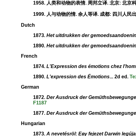
1958. 人类和动物的表情. 周邦立译. 北京: 北
1999. 人与动物的情. 余人等译. 成都: 四川人民
Dutch
1873.
Het uitdrukken der gemoedsaandoenin
1890.
Het uitdrukken der gemoedsaandoeni
French
1874.
L'Expression des émotions chez l'hom
1890.
L'expression des Émotions
... 2d ed.
Te
German
1872.
Der Ausdruck der Gemüthsbewegunge
F1187
1877.
Der Ausdruck der Gemüthsbewegungen
Hungarian
1873.
А nevetésröl: Еву fejezet Darwin legú