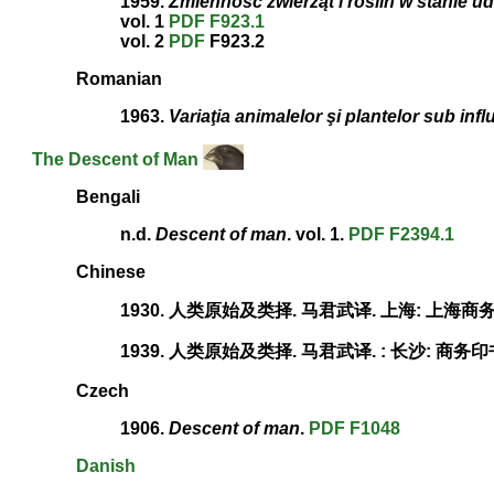
1959.
Zmienność zwierząt i roślin w stanie 
vol. 1
PDF
F923.1
vol. 2
PDF
F923.2
Romanian
1963.
Variaţia animalelor şi plantelor sub infl
The Descent of Man
Bengali
n.d.
Descent of man
. vol. 1.
PDF
F2394.1
Chinese
1930. 人类原始及类择. 马君武译. 上海: 上海商
1939. 人类原始及类择. 马君武译. : 长沙: 商务
Czech
1906.
Descent of man
.
PDF
F1048
Danish