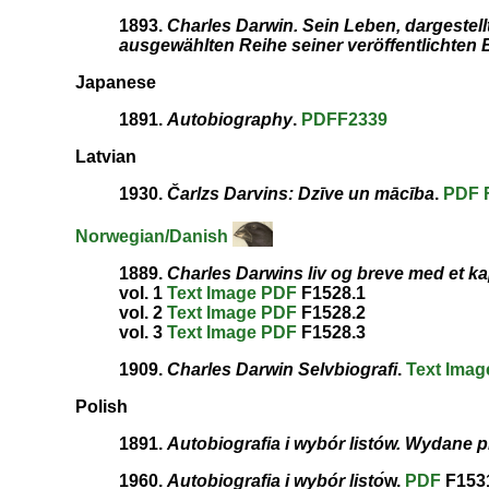
1893.
Charles Darwin. Sein Leben, dargestell
ausgewählten Reihe seiner veröffentlichten B
Japanese
1891.
Autobiography
.
PDF
F2339
Latvian
1930.
Čarlzs Darvins: Dzīve un mācība
.
PDF
Norwegian/Danish
1889.
Charles Darwins liv og breve med et kap
vol. 1
Text
Image
PDF
F1528.1
vol. 2
Text
Image
PDF
F1528.2
vol. 3
Text
Image
PDF
F1528.3
1909.
Charles Darwin Selvbiografi
.
Text
Imag
Polish
1891.
Autobiografia i wybór listów. Wydane 
1960.
Autobiografia i wybór listo
́w.
PDF
F153