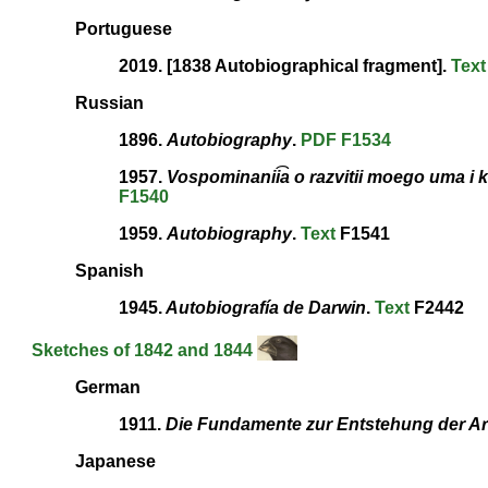
Portuguese
2019. [1838 Autobiographical fragment].
Text
Russian
1896.
Autobiography
.
PDF
F1534
1957.
Vospominanii͡a o razvitii moego uma i kh
F1540
1959.
Autobiography
.
Text
F1541
Spanish
1945.
Autobiografía de Darwin
.
Text
F2442
Sketches of 1842 and 1844
German
1911.
Die Fundamente zur Entstehung der Ar
Japanese