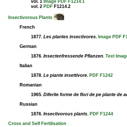
vol. 1
Image
PDF
F1214.1
vol. 2
PDF
F1214.2
Insectivorous Plants
French
1877.
Les plantes insectivores
.
Image
PDF
F
German
1876.
Insectenfressende Pflanzen
.
Text
Imag
Italian
1878.
Le piante insettivore
.
PDF
F1242
Romanian
1965.
Diferite forme de flori de pe plante de 
Russian
1876.
Insectivorous plants
.
PDF
F1244
Cross and Self
Fertilisation