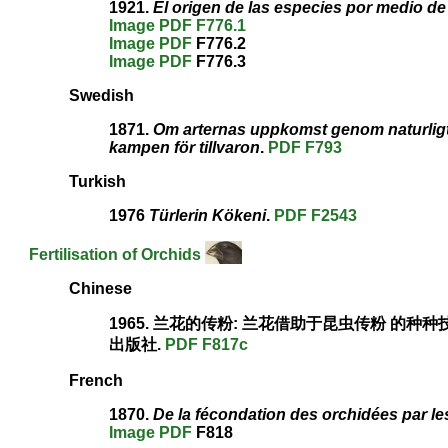
1921.
El origen de las especies por medio de 
Image
PDF
F776.1
Image
PDF
F776.2
Image
PDF
F776.3
Swedish
1871.
Om arternas uppkomst genom naturligt 
kampen för tillvaron
.
PDF
F793
Turkish
1976
Türlerin Kökeni
.
PDF
F2543
Fertilisation of Orchids
Chinese
1965. 兰花的传粉: 兰花借助于昆虫传粉 的种种技巧
出版社.
PDF
F817c
French
1870.
De la fécondation des orchidées par le
Image
PDF
F818