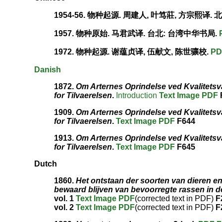
1954-56. 物种起源. 周建人, 叶笃莊, 方宗熙译. 
1957. 物种原始. 马君武译. 台北: 台湾中华书局.
1972. 物种起源. 谢蕴贞译, 伍献文, 陈世骧校.
PD
Danish
1872.
Om Arternes Oprindelse ved Kvalitetsva
for Tilvaerelsen
.
Introduction
Text
Image
PDF
1909.
Om Arternes Oprindelse ved Kvalitetsval
for Tilvaerelsen
.
Text
Image
PDF
F644
1913.
Om Arternes Oprindelse ved Kvalitetsval
for Tilvaerelsen
.
Text
Image
PDF
F645
Dutch
1860.
Het ontstaan der soorten van dieren en
bewaard blijven van bevoorregte rassen in de
vol. 1
Text
Image
PDF
(corrected text in PDF)
F
vol. 2
Text
Image
PDF
(corrected text in PDF)
F