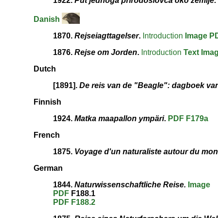
1922.
Put jednoga prirodoslovca oko zemlje:
Danish
1870.
Rejseiagttagelser
.
Introduction
Image
P
1876.
Rejse om Jorden
.
Introduction
Text
Ima
Dutch
[1891].
De reis van de "Beagle": dagboek v
Finnish
1924.
Matka maapallon ympäri
.
PDF
F179a
French
1875.
Voyage d'un naturaliste autour du mo
German
1844.
Naturwissenschaftliche Reise.
Image
PDF
F188.1
PDF
F188.2