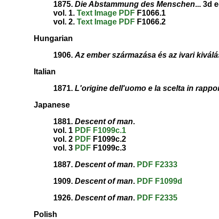
1875.
Die Abstammung des Menschen
... 3d 
vol. 1.
Text
Image
PDF
F1066.1
vol. 2.
Text
Image
PDF
F1066.2
Hungarian
1906.
Az ember származása és az ivari kiválá
Italian
1871.
L'origine dell'uomo e la scelta in rappo
Japanese
1881.
Descent of man
.
vol. 1
PDF
F1099c.1
vol. 2
PDF
F1099c.2
vol. 3
PDF
F1099c.3
1887.
Descent of man
.
PDF
F2333
1909.
Descent of man
.
PDF
F1099d
1926.
Descent of man
.
PDF
F2335
Polish