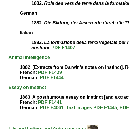
1882.
Role des vers de terre dans la formation
German
1882.
Die Bildung der Ackererde durch die T
Italian
1882.
La formazione della terra vegetale per l
costumi
.
PDF
F1407
Animal Intelligence
1882. [Extracts from Darwin's notes on instinct].
French:
PDF
F1429
German:
PDF
F1444
Essay on Instinct
1883.
A posthumous essay on instinct
[and extrac
French:
PDF
F1441
German:
PDF
F4061
,
Text
Images
PDF
F1445
,
PD
Life and Letters and Autobiography